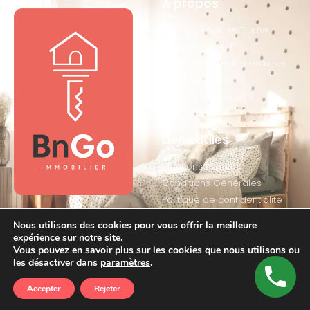
À propos
Location Courte Durée
Investissement
Services Complémentaires
Nos logements
Qui sommes-nous ?
Contact
Liens utiles
Mentions Légales
Conditions Générales
Politique de confidentialité
Nous utilisons des cookies pour vous offrir la meilleure
expérience sur notre site.
© 2026 BnGo
Vous pouvez en savoir plus sur les cookies que nous utilisons ou
les désactiver dans
paramètres
.
Site web fait avec
par
DICREA
Accepter
Rejeter