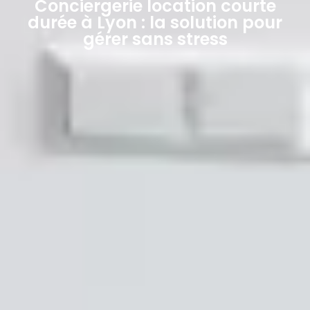
Conciergerie location courte
durée à Lyon : la solution pour
gérer sans stress