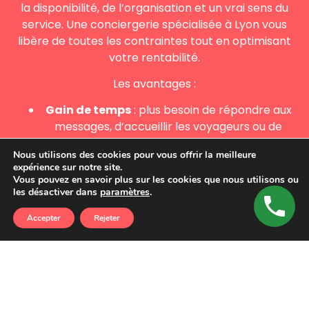
la disponibilité, de l’organisation et un vrai sens du
service. Une conciergerie spécialisée à Lyon vous
libère de toutes les contraintes tout en optimisant
votre rentabilité.
Les avantages :
Gain de temps
: plus besoin de répondre aux
messages, d’accueillir les voyageurs ou de
faire le ménage.
Nous utilisons des cookies pour vous offrir la meilleure
expérience sur notre site.
Revenus optimisés
: tarification dynamique
Vous pouvez en savoir plus sur les cookies que nous utilisons ou
selon la saison et la demande locale.
les désactiver dans
paramètres
.
Expérience client améliorée
: accueil
Accepter
Rejeter
professionnel et logement impeccable.
Gestion transparente
: suivi en temps réel de
vos réservations et revenus.
En confiant votre bien à une conciergerie