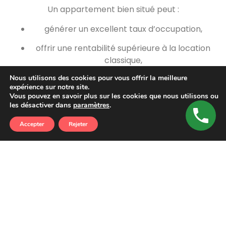
Un appartement bien situé peut :
générer un excellent taux d’occupation,
offrir une rentabilité supérieure à la location
classique,
Nous utilisons des cookies pour vous offrir la meilleure
valoriser votre patrimoine immobilier.
expérience sur notre site.
Vous pouvez en savoir plus sur les cookies que nous utilisons ou
Mais cette attractivité implique aussi une forte
les désactiver dans
paramètres
.
concurrence entre propriétaires.
Accepter
Rejeter
Les contraintes de la
gestion d’un